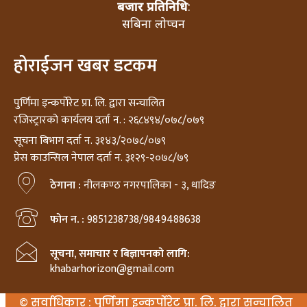
बजार प्रतिनिधि
:
सबिना लोप्चन
होराईजन खबर डटकम
पुर्णिमा इन्कर्पोरेट प्रा. लि. द्वारा सन्चालित
रजिस्ट्रारको कार्यलय दर्ता न. : २६८४९४/०७८/०७९
सूचना बिभाग दर्ता न. ३१४३/२०७८/०७९
प्रेस काउन्सिल नेपाल दर्ता न. ३१२९-२०७८/७९
ठेगाना :
नीलकण्ठ नगरपालिका - ३, धादिङ
फोन न. :
9851238738/9849488638
सूचना, समाचार र बिज्ञापनको लागि:
khabarhorizon@gmail.com
© सर्वाधिकार : पुर्णिमा इन्कर्पोरेट प्रा. लि. द्वारा सन्चालित