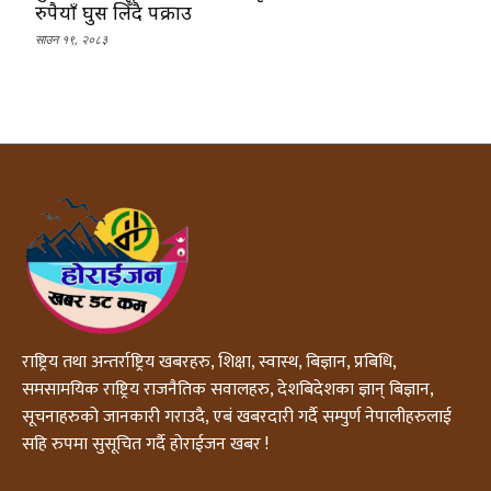
रुपैयाँ घुस लिँदै पक्राउ
साउन १९, २०८३
राष्ट्रिय तथा अन्तर्राष्ट्रिय खबरहरु, शिक्षा, स्वास्थ, बिज्ञान, प्रबिधि,
समसामयिक राष्ट्रिय राजनैतिक सवालहरु, देशबिदेशका ज्ञान् बिज्ञान,
सूचनाहरुको जानकारी गराउदै, एबं खबरदारी गर्दै सम्पुर्ण नेपालीहरुलाई
सहि रुपमा सुसूचित गर्दै होराईजन खबर !