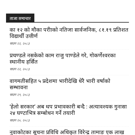
ताजा समाचार
कक्षा १२ को मौका परीक्षाको नतिजा सार्वजनिक, ८१.१९ प्रतिशत
विद्यार्थी उत्तीर्ण
साउन २२, २०८३
प्रचण्डले नसकेको काम राजु पाण्डेले गरे, गोकर्णेश्वरका
स्थानीय हर्सित
साउन २२, २०८३
वागमतीसहित ५ प्रदेशमा भारीदेखि धेरै भारी वर्षाको
सम्भावना
साउन २१, २०८३
‘हेलो सरकार’ अब थप प्रभावकारी बन्दै : अत्यावश्यक गुनासा
२४ घण्टाभित्र सम्बोधन गर्ने तयारी
साउन २०, २०८३
नुवाकोटका सूचना प्रविधि अधिकृत विरेन्द्र तामाङ एक लाख