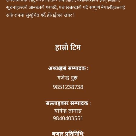
समसामयिक राष्ट्रिय राजनैतिक सवालहरु, देशबिदेशका ज्ञान् बिज्ञान,
सूचनाहरुको जानकारी गराउदै, एबं खबरदारी गर्दै सम्पुर्ण नेपालीहरुलाई
सहि रुपमा सुसूचित गर्दै होराईजन खबर !
हाम्रो टिम
अध्यक्ष एबं सम्पादक :
गजेन्द्र गुरुङ
9851238738
सल्लाहकार सम्पादक
:
योगेन्द्र तामाङ
9840403551
बजार प्रतिनिधि
: