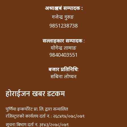
अध्यक्ष एबं सम्पादक :
गजेन्द्र गुरुङ
9851238738
सल्लाहकार सम्पादक
:
योगेन्द्र तामाङ
9840403551
बजार प्रतिनिधि
:
सबिना लोप्चन
होराईजन खबर डटकम
पुर्णिमा इन्कर्पोरेट प्रा. लि. द्वारा सन्चालित
रजिस्ट्रारको कार्यलय दर्ता न. : २६८४९४/०७८/०७९
सूचना बिभाग दर्ता न. ३१४३/२०७८/०७९