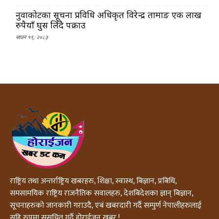
नुवाकोटका सूचना प्रविधि अधिकृत विरेन्द्र तामाङ एक लाख
रुपैयाँ घुस लिँदै पक्राउ
साउन १९, २०८३
राष्ट्रिय तथा अन्तर्राष्ट्रिय खबरहरु, शिक्षा, स्वास्थ, बिज्ञान, प्रबिधि,
समसामयिक राष्ट्रिय राजनैतिक सवालहरु, देशबिदेशका ज्ञान् बिज्ञान,
सूचनाहरुको जानकारी गराउदै, एबं खबरदारी गर्दै सम्पुर्ण नेपालीहरुलाई
सहि रुपमा सुसूचित गर्दै होराईजन खबर !