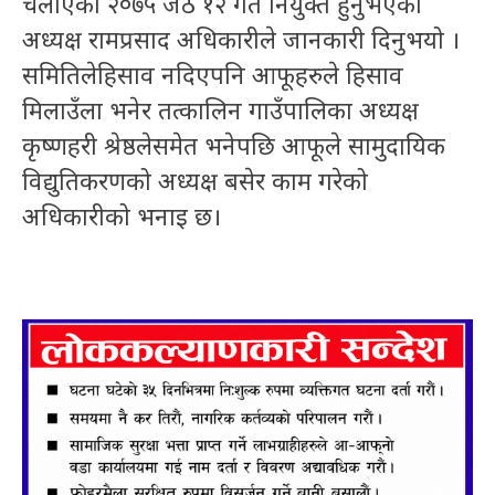
चलाएको २०७५ जेठ १२ गते नियुक्त हुनुभएका
अध्यक्ष रामप्रसाद अधिकारीले जानकारी दिनुभयो ।
समितिलेहिसाव नदिएपनि आफूहरुले हिसाव
मिलाउँला भनेर तत्कालिन गाउँपालिका अध्यक्ष
कृष्णहरी श्रेष्ठलेसमेत भनेपछि आफूले सामुदायिक
विद्युतिकरणको अध्यक्ष बसेर काम गरेको
अधिकारीको भनाइ छ।