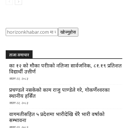
Search
खोज्नुहोस
ताजा समाचार
कक्षा १२ को मौका परीक्षाको नतिजा सार्वजनिक, ८१.१९ प्रतिशत
विद्यार्थी उत्तीर्ण
साउन २२, २०८३
प्रचण्डले नसकेको काम राजु पाण्डेले गरे, गोकर्णेश्वरका
स्थानीय हर्सित
साउन २२, २०८३
वागमतीसहित ५ प्रदेशमा भारीदेखि धेरै भारी वर्षाको
सम्भावना
साउन २१, २०८३