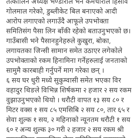
तत्कालिन अध्यक्ष भण्डारीले भने कर्मचारीले हिसाव
गोलमाल गरेको, डुब्लीकेट बिल बनाएको आदी
आरोप लगाएको लगाउँदै आफूले उपभोक्ता
समितिसंग पैसा लिन बाँकी रहेको बताउनुभएको छ।
गाउँबासी भने पैसानहुनेहरुले कुखुरा, बोका,
लगायतका जिन्सी सामान समेत उठाएर लगेकोले
उपभोक्ताको रकम हिनामिना गर्नेहरुलाई जनताको
सामुमै कारबाही गर्नुपर्ने माग गरेका छन् ।
६ सय घर धुरी मध्ये सुकुम्वासी समेत भएका विर
वहादुर थिङले विभिन्न शिर्षकमा २ हजार २ सय रकम
वुझाउनुभएको थियो । धरौटी वापत १३ सय ८० र
मिटर वक्स १ सय ८५ एमसिबि २ सय ८०, तार ६५ र
सेवा शुल्क १ सय, २ महिनाको न्यूनतम धरौटी १ सय
६० र अन्य शुल्क ३० गरी २ हजार २ सय रकम श्री