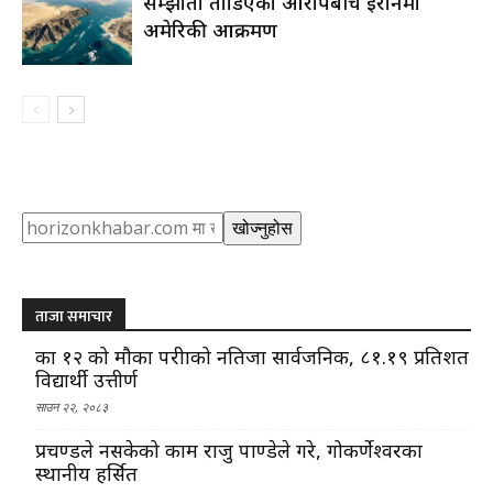
सम्झौता तोडिएको आरोपबीच इरानमा
अमेरिकी आक्रमण
Search
खोज्नुहोस
ताजा समाचार
कक्षा १२ को मौका परीक्षाको नतिजा सार्वजनिक, ८१.१९ प्रतिशत
विद्यार्थी उत्तीर्ण
साउन २२, २०८३
प्रचण्डले नसकेको काम राजु पाण्डेले गरे, गोकर्णेश्वरका
स्थानीय हर्सित