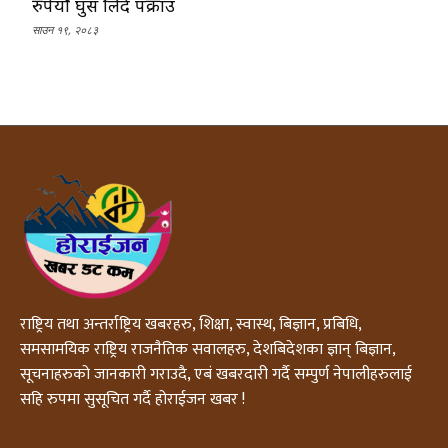
रुपैयाँ घुस लिँदै पक्राउ
साउन १९, २०८३
राष्ट्रिय तथा अन्तर्राष्ट्रिय खबरहरु, शिक्षा, स्वास्थ, बिज्ञान, प्रबिधि,
समसामयिक राष्ट्रिय राजनैतिक सवालहरु, देशबिदेशका ज्ञान् बिज्ञान,
सूचनाहरुको जानकारी गराउदै, एबं खबरदारी गर्दै सम्पुर्ण नेपालीहरुलाई
सहि रुपमा सुसूचित गर्दै होराईजन खबर !