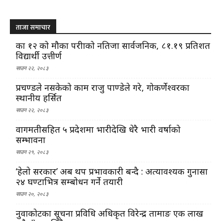
ताजा समाचार
कक्षा १२ को मौका परीक्षाको नतिजा सार्वजनिक, ८१.१९ प्रतिशत
विद्यार्थी उत्तीर्ण
साउन २२, २०८३
प्रचण्डले नसकेको काम राजु पाण्डेले गरे, गोकर्णेश्वरका
स्थानीय हर्सित
साउन २२, २०८३
वागमतीसहित ५ प्रदेशमा भारीदेखि धेरै भारी वर्षाको
सम्भावना
साउन २१, २०८३
‘हेलो सरकार’ अब थप प्रभावकारी बन्दै : अत्यावश्यक गुनासा
२४ घण्टाभित्र सम्बोधन गर्ने तयारी
साउन २०, २०८३
नुवाकोटका सूचना प्रविधि अधिकृत विरेन्द्र तामाङ एक लाख