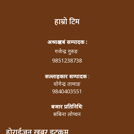
हाम्रो टिम
अध्यक्ष एबं सम्पादक :
गजेन्द्र गुरुङ
9851238738
सल्लाहकार सम्पादक
:
योगेन्द्र तामाङ
9840403551
बजार प्रतिनिधि
:
सबिना लोप्चन
होराईजन खबर डटकम