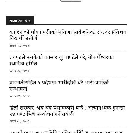
ताजा समाचार
कक्षा १२ को मौका परीक्षाको नतिजा सार्वजनिक, ८१.१९ प्रतिशत
विद्यार्थी उत्तीर्ण
साउन २२, २०८३
प्रचण्डले नसकेको काम राजु पाण्डेले गरे, गोकर्णेश्वरका
स्थानीय हर्सित
साउन २२, २०८३
वागमतीसहित ५ प्रदेशमा भारीदेखि धेरै भारी वर्षाको
सम्भावना
साउन २१, २०८३
‘हेलो सरकार’ अब थप प्रभावकारी बन्दै : अत्यावश्यक गुनासा
२४ घण्टाभित्र सम्बोधन गर्ने तयारी
साउन २०, २०८३
नुवाकोटका सूचना प्रविधि अधिकृत विरेन्द्र तामाङ एक लाख