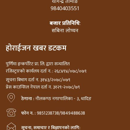
योगेन्द्र तामाङ
9840403551
बजार प्रतिनिधि
:
सबिना लोप्चन
होराईजन खबर डटकम
पुर्णिमा इन्कर्पोरेट प्रा. लि. द्वारा सन्चालित
रजिस्ट्रारको कार्यलय दर्ता न. : २६८४९४/०७८/०७९
सूचना बिभाग दर्ता न. ३१४३/२०७८/०७९
प्रेस काउन्सिल नेपाल दर्ता न. ३१२९-२०७८/७९
ठेगाना :
नीलकण्ठ नगरपालिका - ३, धादिङ
फोन न. :
9851238738/9849488638
सूचना, समाचार र बिज्ञापनको लागि: