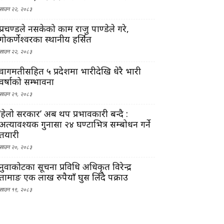
साउन २२, २०८३
प्रचण्डले नसकेको काम राजु पाण्डेले गरे,
गोकर्णेश्वरका स्थानीय हर्सित
साउन २२, २०८३
वागमतीसहित ५ प्रदेशमा भारीदेखि धेरै भारी
वर्षाको सम्भावना
साउन २१, २०८३
‘हेलो सरकार’ अब थप प्रभावकारी बन्दै :
अत्यावश्यक गुनासा २४ घण्टाभित्र सम्बोधन गर्ने
तयारी
साउन २०, २०८३
नुवाकोटका सूचना प्रविधि अधिकृत विरेन्द्र
तामाङ एक लाख रुपैयाँ घुस लिँदै पक्राउ
साउन १९, २०८३