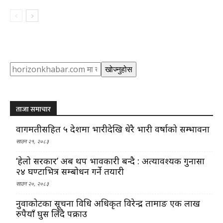
Search
खोज्नुहोस
ताजा समाचार
वागमतीसहित ५ प्रदेशमा भारीदेखि धेरै भारी वर्षाको सम्भावना
साउन २१, २०८३
‘हेलो सरकार’ अब थप प्रभावकारी बन्दै : अत्यावश्यक गुनासा
२४ घण्टाभित्र सम्बोधन गर्ने तयारी
साउन २०, २०८३
नुवाकोटका सूचना प्रविधि अधिकृत विरेन्द्र तामाङ एक लाख
रुपैयाँ घुस लिँदै पक्राउ