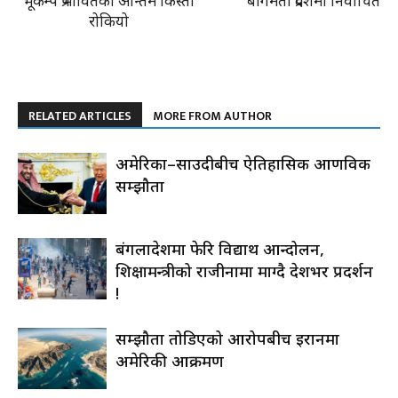
भूकम्प प्रभावितको अन्तिम किस्ता
बागमती प्रदेशमा निर्वाचित
रोकियो
RELATED ARTICLES
MORE FROM AUTHOR
अमेरिका–साउदीबीच ऐतिहासिक आणविक
सम्झौता
बंगलादेशमा फेरि विद्यार्थी आन्दोलन,
शिक्षामन्त्रीको राजीनामा माग्दै देशभर प्रदर्शन
!
सम्झौता तोडिएको आरोपबीच इरानमा
अमेरिकी आक्रमण