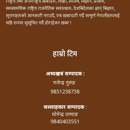
राष्ट्रिय तथा अन्तर्राष्ट्रिय खबरहरु, शिक्षा, स्वास्थ, बिज्ञान, प्रबिधि,
समसामयिक राष्ट्रिय राजनैतिक सवालहरु, देशबिदेशका ज्ञान् बिज्ञान,
सूचनाहरुको जानकारी गराउदै, एबं खबरदारी गर्दै सम्पुर्ण नेपालीहरुलाई
सहि रुपमा सुसूचित गर्दै होराईजन खबर !
हाम्रो टिम
अध्यक्ष एबं सम्पादक :
गजेन्द्र गुरुङ
9851238738
सल्लाहकार सम्पादक
:
योगेन्द्र तामाङ
9840403551