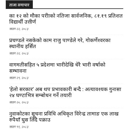
ताजा समाचार
कक्षा १२ को मौका परीक्षाको नतिजा सार्वजनिक, ८१.१९ प्रतिशत
विद्यार्थी उत्तीर्ण
साउन २२, २०८३
प्रचण्डले नसकेको काम राजु पाण्डेले गरे, गोकर्णेश्वरका
स्थानीय हर्सित
साउन २२, २०८३
वागमतीसहित ५ प्रदेशमा भारीदेखि धेरै भारी वर्षाको
सम्भावना
साउन २१, २०८३
‘हेलो सरकार’ अब थप प्रभावकारी बन्दै : अत्यावश्यक गुनासा
२४ घण्टाभित्र सम्बोधन गर्ने तयारी
साउन २०, २०८३
नुवाकोटका सूचना प्रविधि अधिकृत विरेन्द्र तामाङ एक लाख
रुपैयाँ घुस लिँदै पक्राउ
साउन १९, २०८३