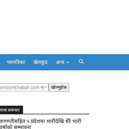
पत्रपत्रिका
खेलकुद
अन्य
earch
खोज्नुहोस
ताजा समाचार
वागमतीसहित ५ प्रदेशमा भारीदेखि धेरै भारी
वर्षाको सम्भावना