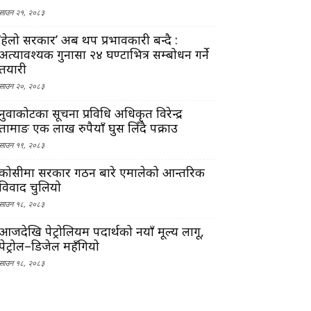
साउन २१, २०८३
‘हेलो सरकार’ अब थप प्रभावकारी बन्दै :
अत्यावश्यक गुनासा २४ घण्टाभित्र सम्बोधन गर्ने
तयारी
साउन २०, २०८३
नुवाकोटका सूचना प्रविधि अधिकृत विरेन्द्र
तामाङ एक लाख रुपैयाँ घुस लिँदै पक्राउ
साउन १९, २०८३
कोसीमा सरकार गठन बारे एमालेको आन्तरिक
विवाद चुलियो
साउन १८, २०८३
आजदेखि पेट्रोलियम पदार्थको नयाँ मूल्य लागू,
पेट्रोल–डिजेल महँगियो
साउन १८, २०८३