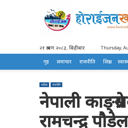
२१ श्रावण २०८३, बिहीबार
Thursday, Au
गृह
समाचार
राजनीति
शिक्षा
स्वास्थ
धादिङ
राजनीति
नेपाली काङ्ग्रे
रामचन्द्र पौडेल