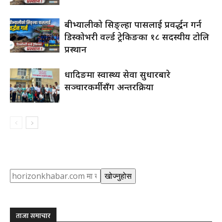
रुबीभ्यालीको सिङ्ल्हा पासलाई प्रवर्द्धन गर्न
डिस्कोभरी वर्ल्ड ट्रेकिङका १८ सदस्यीय टोलि
प्रस्थान
धादिङमा स्वास्थ्य सेवा सुधारबारे
सञ्चारकर्मीसँग अन्तरक्रिया
Search
खोज्नुहोस
ताजा समाचार