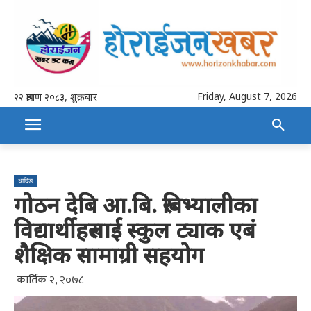
Friday, August 7, 2026
२२ श्रावण २०८३, शुक्रबार
धादिङ
गोठन देबि आ.बि. रुबिभ्यालीका
विद्यार्थीहरुलाई स्कुल ट्याक एबं
शैक्षिक सामाग्री सहयोग
कार्तिक २, २०७८