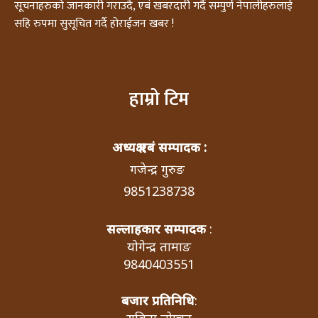
सूचनाहरुको जानकारी गराउदै, एबं खबरदारी गर्दै सम्पुर्ण नेपालीहरुलाई
सहि रुपमा सुसूचित गर्दै होराईजन खबर !
हाम्रो टिम
अध्यक्ष एबं सम्पादक :
गजेन्द्र गुरुङ
9851238738
सल्लाहकार सम्पादक
:
योगेन्द्र तामाङ
9840403551
बजार प्रतिनिधि
:
सबिना लोप्चन