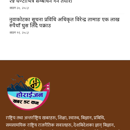
२४ घण्टाभित्र सम्बोधन गर्ने तयारी
साउन २०, २०८३
नुवाकोटका सूचना प्रविधि अधिकृत विरेन्द्र तामाङ एक लाख
रुपैयाँ घुस लिँदै पक्राउ
साउन १९, २०८३
राष्ट्रिय तथा अन्तर्राष्ट्रिय खबरहरु, शिक्षा, स्वास्थ, बिज्ञान, प्रबिधि,
समसामयिक राष्ट्रिय राजनैतिक सवालहरु, देशबिदेशका ज्ञान् बिज्ञान,