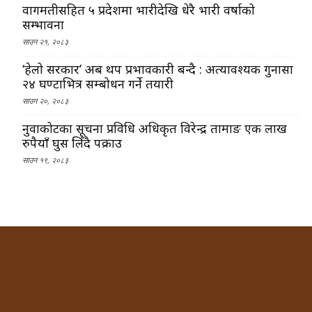
वागमतीसहित ५ प्रदेशमा भारीदेखि धेरै भारी वर्षाको
सम्भावना
साउन २१, २०८३
‘हेलो सरकार’ अब थप प्रभावकारी बन्दै : अत्यावश्यक गुनासा
२४ घण्टाभित्र सम्बोधन गर्ने तयारी
साउन २०, २०८३
नुवाकोटका सूचना प्रविधि अधिकृत विरेन्द्र तामाङ एक लाख
रुपैयाँ घुस लिँदै पक्राउ
साउन १९, २०८३