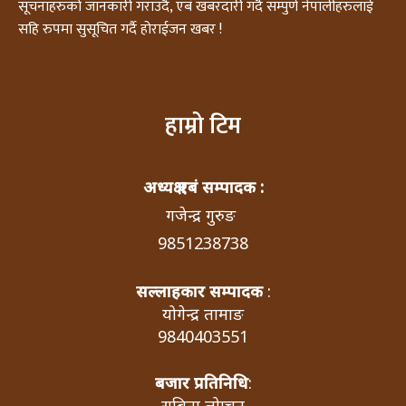
सूचनाहरुको जानकारी गराउदै, एबं खबरदारी गर्दै सम्पुर्ण नेपालीहरुलाई
सहि रुपमा सुसूचित गर्दै होराईजन खबर !
हाम्रो टिम
अध्यक्ष एबं सम्पादक :
गजेन्द्र गुरुङ
9851238738
सल्लाहकार सम्पादक
:
योगेन्द्र तामाङ
9840403551
बजार प्रतिनिधि
:
सबिना लोप्चन