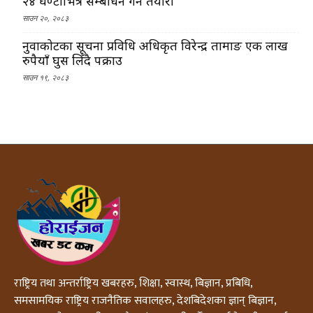
२४ घण्टाभित्र सम्बोधन गर्ने तयारी
साउन २०, २०८३
नुवाकोटका सूचना प्रविधि अधिकृत विरेन्द्र तामाङ एक लाख
रुपैयाँ घुस लिँदै पक्राउ
साउन १९, २०८३
राष्ट्रिय तथा अन्तर्राष्ट्रिय खबरहरु, शिक्षा, स्वास्थ, बिज्ञान, प्रबिधि,
समसामयिक राष्ट्रिय राजनैतिक सवालहरु, देशबिदेशका ज्ञान् बिज्ञान,