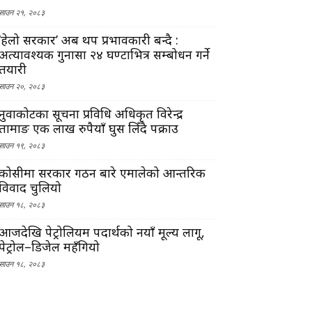
साउन २१, २०८३
‘हेलो सरकार’ अब थप प्रभावकारी बन्दै :
अत्यावश्यक गुनासा २४ घण्टाभित्र सम्बोधन गर्ने
तयारी
साउन २०, २०८३
नुवाकोटका सूचना प्रविधि अधिकृत विरेन्द्र
तामाङ एक लाख रुपैयाँ घुस लिँदै पक्राउ
साउन १९, २०८३
कोसीमा सरकार गठन बारे एमालेको आन्तरिक
विवाद चुलियो
साउन १८, २०८३
आजदेखि पेट्रोलियम पदार्थको नयाँ मूल्य लागू,
पेट्रोल–डिजेल महँगियो
साउन १८, २०८३