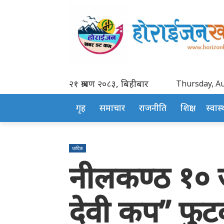
२१ श्रावण २०८३, बिहीबार
Thursday, Au
गृह
समाचार
राजनीति
शिक्षा
स्वास्थ
धादिङ
नीलकण्ठ १० ज
देवी कप” फुटव