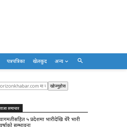
पत्रपत्रिका
खेलकुद
अन्य
earch
खोज्नुहोस
ताजा समाचार
वागमतीसहित ५ प्रदेशमा भारीदेखि धेरै भारी
वर्षाको सम्भावना