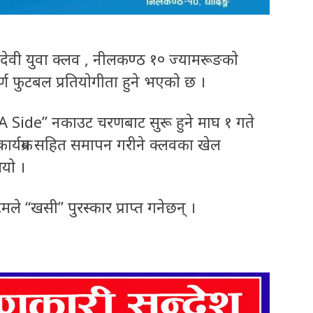
ारी देवी युवा क्लव , नीलकण्ठ १० ज्यामरूङकाे
्ण फुटबल प्रतियाेगीता हुने भएकाे छ ।
“7A Side” नकाउट चरणबाट सुरू हुने माघ १ गते
क कार्यक्रम सहित समापन गरीने क्लवका खेल
याे ।
 टिमले “खसी” पुरस्कार प्राप्त गनेछन् ।