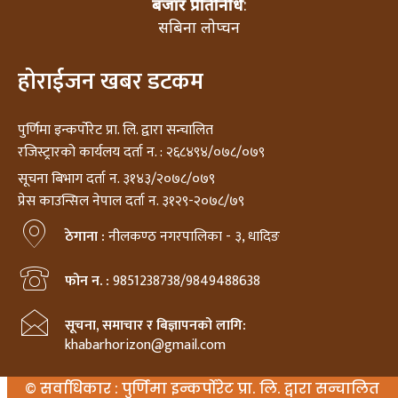
बजार प्रतिनिधि
:
सबिना लोप्चन
होराईजन खबर डटकम
पुर्णिमा इन्कर्पोरेट प्रा. लि. द्वारा सन्चालित
रजिस्ट्रारको कार्यलय दर्ता न. : २६८४९४/०७८/०७९
सूचना बिभाग दर्ता न. ३१४३/२०७८/०७९
प्रेस काउन्सिल नेपाल दर्ता न. ३१२९-२०७८/७९
ठेगाना :
नीलकण्ठ नगरपालिका - ३, धादिङ
फोन न. :
9851238738/9849488638
सूचना, समाचार र बिज्ञापनको लागि:
khabarhorizon@gmail.com
© सर्वाधिकार : पुर्णिमा इन्कर्पोरेट प्रा. लि. द्वारा सन्चालित