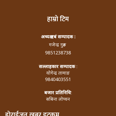
हाम्रो टिम
अध्यक्ष एबं सम्पादक :
गजेन्द्र गुरुङ
9851238738
सल्लाहकार सम्पादक
:
योगेन्द्र तामाङ
9840403551
बजार प्रतिनिधि
:
सबिना लोप्चन
होराईजन खबर डटकम