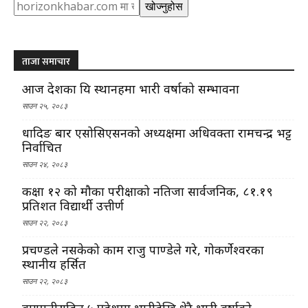
Search
खोज्नुहोस
ताजा समाचार
आज देशका यि स्थानहरुमा भारी वर्षाको सम्भावना
साउन २५, २०८३
धादिङ बार एसोसिएसनको अध्यक्षमा अधिवक्ता रामचन्द्र भट्ट
निर्वाचित
साउन २४, २०८३
कक्षा १२ को मौका परीक्षाको नतिजा सार्वजनिक, ८१.१९
प्रतिशत विद्यार्थी उत्तीर्ण
साउन २२, २०८३
प्रचण्डले नसकेको काम राजु पाण्डेले गरे, गोकर्णेश्वरका
स्थानीय हर्सित
साउन २२, २०८३
वागमतीसहित ५ प्रदेशमा भारीदेखि धेरै भारी वर्षाको