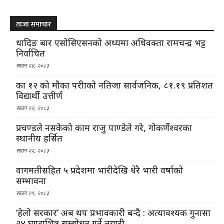
ताजा समाचार
धादिङ बार एसोसिएसनको अध्यक्षमा अधिवक्ता रामचन्द्र भट्ट
निर्वाचित
साउन २४, २०८३
कक्षा १२ को मौका परीक्षाको नतिजा सार्वजनिक, ८१.१९ प्रतिशत
विद्यार्थी उत्तीर्ण
साउन २२, २०८३
प्रचण्डले नसकेको काम राजु पाण्डेले गरे, गोकर्णेश्वरका
स्थानीय हर्सित
साउन २२, २०८३
वागमतीसहित ५ प्रदेशमा भारीदेखि धेरै भारी वर्षाको
सम्भावना
साउन २१, २०८३
‘हेलो सरकार’ अब थप प्रभावकारी बन्दै : अत्यावश्यक गुनासा
२४ घण्टाभित्र सम्बोधन गर्ने तयारी