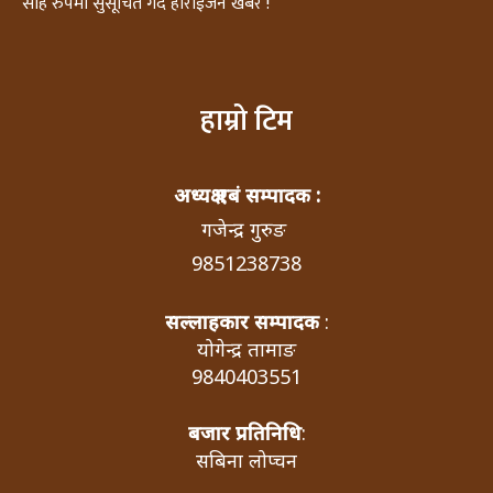
सहि रुपमा सुसूचित गर्दै होराईजन खबर !
हाम्रो टिम
अध्यक्ष एबं सम्पादक :
गजेन्द्र गुरुङ
9851238738
सल्लाहकार सम्पादक
:
योगेन्द्र तामाङ
9840403551
बजार प्रतिनिधि
:
सबिना लोप्चन