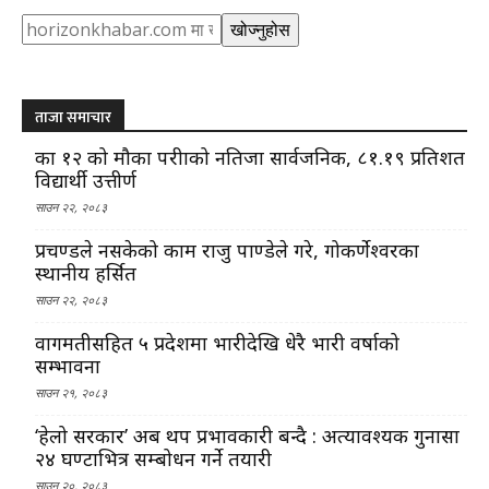
Search
खोज्नुहोस
ताजा समाचार
कक्षा १२ को मौका परीक्षाको नतिजा सार्वजनिक, ८१.१९ प्रतिशत
विद्यार्थी उत्तीर्ण
साउन २२, २०८३
प्रचण्डले नसकेको काम राजु पाण्डेले गरे, गोकर्णेश्वरका
स्थानीय हर्सित
साउन २२, २०८३
वागमतीसहित ५ प्रदेशमा भारीदेखि धेरै भारी वर्षाको
सम्भावना
साउन २१, २०८३
‘हेलो सरकार’ अब थप प्रभावकारी बन्दै : अत्यावश्यक गुनासा
२४ घण्टाभित्र सम्बोधन गर्ने तयारी
साउन २०, २०८३