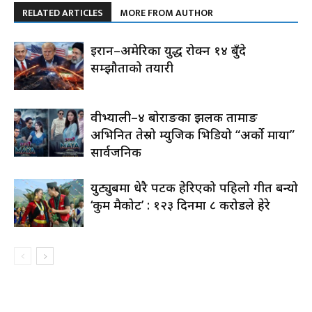
RELATED ARTICLES
MORE FROM AUTHOR
इरान–अमेरिका युद्ध रोक्न १४ बुँदे
सम्झौताको तयारी
रुवीभ्याली–४ बोराङका झलक तामाङ
अभिनित तेस्रो म्युजिक भिडियो “अर्को माया”
सार्वजनिक
युट्युबमा धेरै पटक हेरिएको पहिलो गीत बन्यो
‘रुकुम मैकोट’ : १२३ दिनमा ८ करोडले हेरे