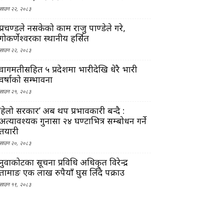
साउन २२, २०८३
प्रचण्डले नसकेको काम राजु पाण्डेले गरे,
गोकर्णेश्वरका स्थानीय हर्सित
साउन २२, २०८३
वागमतीसहित ५ प्रदेशमा भारीदेखि धेरै भारी
वर्षाको सम्भावना
साउन २१, २०८३
‘हेलो सरकार’ अब थप प्रभावकारी बन्दै :
अत्यावश्यक गुनासा २४ घण्टाभित्र सम्बोधन गर्ने
तयारी
साउन २०, २०८३
नुवाकोटका सूचना प्रविधि अधिकृत विरेन्द्र
तामाङ एक लाख रुपैयाँ घुस लिँदै पक्राउ
साउन १९, २०८३