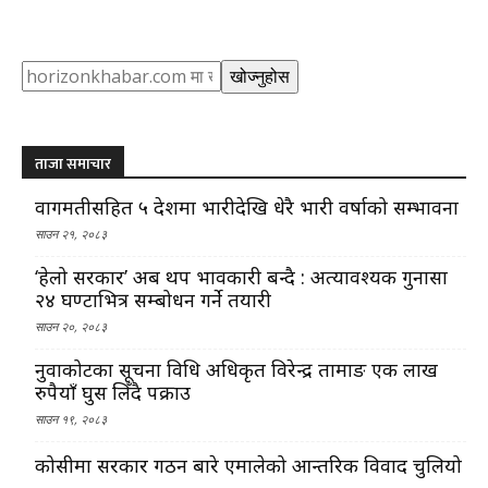
Search
खोज्नुहोस
ताजा समाचार
वागमतीसहित ५ प्रदेशमा भारीदेखि धेरै भारी वर्षाको सम्भावना
साउन २१, २०८३
‘हेलो सरकार’ अब थप प्रभावकारी बन्दै : अत्यावश्यक गुनासा
२४ घण्टाभित्र सम्बोधन गर्ने तयारी
साउन २०, २०८३
नुवाकोटका सूचना प्रविधि अधिकृत विरेन्द्र तामाङ एक लाख
रुपैयाँ घुस लिँदै पक्राउ
साउन १९, २०८३
कोसीमा सरकार गठन बारे एमालेको आन्तरिक विवाद चुलियो