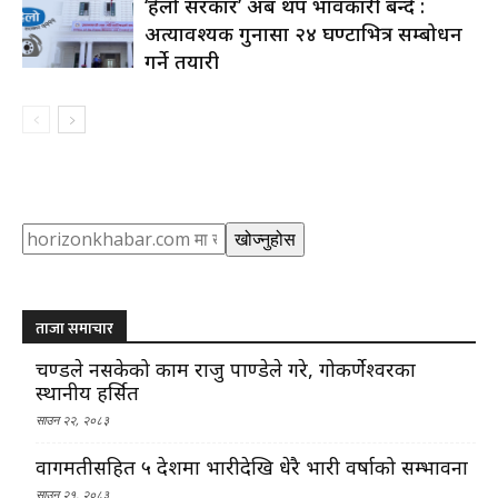
‘हेलो सरकार’ अब थप प्रभावकारी बन्दै :
अत्यावश्यक गुनासा २४ घण्टाभित्र सम्बोधन
गर्ने तयारी
Search
खोज्नुहोस
ताजा समाचार
प्रचण्डले नसकेको काम राजु पाण्डेले गरे, गोकर्णेश्वरका
स्थानीय हर्सित
साउन २२, २०८३
वागमतीसहित ५ प्रदेशमा भारीदेखि धेरै भारी वर्षाको सम्भावना
साउन २१, २०८३