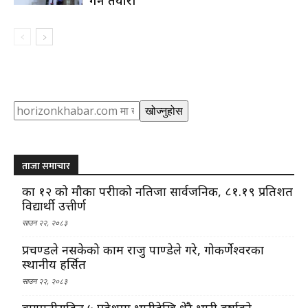
गर्ने तयारी
Search
खोज्नुहोस
ताजा समाचार
कक्षा १२ को मौका परीक्षाको नतिजा सार्वजनिक, ८१.१९ प्रतिशत
विद्यार्थी उत्तीर्ण
साउन २२, २०८३
प्रचण्डले नसकेको काम राजु पाण्डेले गरे, गोकर्णेश्वरका
स्थानीय हर्सित
साउन २२, २०८३
वागमतीसहित ५ प्रदेशमा भारीदेखि धेरै भारी वर्षाको