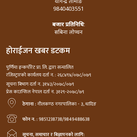
योगेन्द्र तामाङ
9840403551
बजार प्रतिनिधि
:
सबिना लोप्चन
होराईजन खबर डटकम
पुर्णिमा इन्कर्पोरेट प्रा. लि. द्वारा सन्चालित
रजिस्ट्रारको कार्यलय दर्ता न. : २६८४९४/०७८/०७९
सूचना बिभाग दर्ता न. ३१४३/२०७८/०७९
प्रेस काउन्सिल नेपाल दर्ता न. ३१२९-२०७८/७९
ठेगाना :
नीलकण्ठ नगरपालिका - ३, धादिङ
फोन न. :
9851238738/9849488638
सूचना, समाचार र बिज्ञापनको लागि: