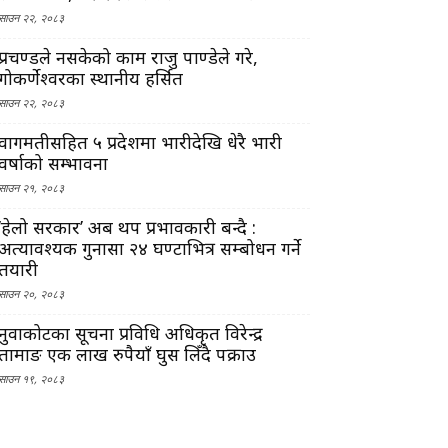
साउन २२, २०८३
प्रचण्डले नसकेको काम राजु पाण्डेले गरे,
गोकर्णेश्वरका स्थानीय हर्सित
साउन २२, २०८३
वागमतीसहित ५ प्रदेशमा भारीदेखि धेरै भारी
वर्षाको सम्भावना
साउन २१, २०८३
‘हेलो सरकार’ अब थप प्रभावकारी बन्दै :
अत्यावश्यक गुनासा २४ घण्टाभित्र सम्बोधन गर्ने
तयारी
साउन २०, २०८३
नुवाकोटका सूचना प्रविधि अधिकृत विरेन्द्र
तामाङ एक लाख रुपैयाँ घुस लिँदै पक्राउ
साउन १९, २०८३