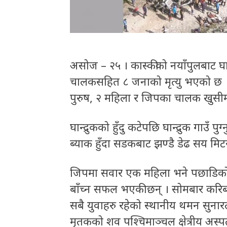
असोज – २५ । कास्कीको नयाँपुलबाट घान्द
चालकसहित ८ जनाको मृत्यु भएको छ । क
पुरुष, २ महिला र जिपका चालक खुसीमा
घान्द्रुकको हुँदु कटेपछि घान्द्रुक गा
ब्याक हुँदा सडकबाट झण्डै डेढ सय मि
जिपमा सवार एक महिला भने पछाडिको 
बाँच्न सफल भएकी छन् । सोमबार करिब द
सबै युवाहरु रहेको स्थानीय थमन सुनार
मृतकको शव पश्चिमाञ्चल क्षेत्रीय अस्प