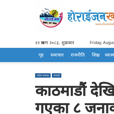
२२ श्रावण २०८३, शुक्रबार
Friday, Augus
गृह
समाचार
राजनीति
शिक्षा
स्वास्थ
प्रदेश समाचार
बागमती
काठमाडौं देखि घ
गएका ८ जनाको