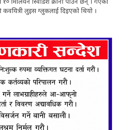
े १० मिलियन स्विडिश क्रोना पाउने छन् । गएको
की कवयित्री लुइस ग्लुकलाई दिइएको थियो ।