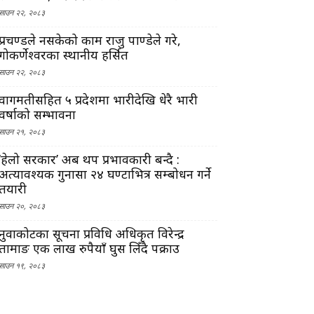
साउन २२, २०८३
प्रचण्डले नसकेको काम राजु पाण्डेले गरे,
गोकर्णेश्वरका स्थानीय हर्सित
साउन २२, २०८३
वागमतीसहित ५ प्रदेशमा भारीदेखि धेरै भारी
वर्षाको सम्भावना
साउन २१, २०८३
‘हेलो सरकार’ अब थप प्रभावकारी बन्दै :
अत्यावश्यक गुनासा २४ घण्टाभित्र सम्बोधन गर्ने
तयारी
साउन २०, २०८३
नुवाकोटका सूचना प्रविधि अधिकृत विरेन्द्र
तामाङ एक लाख रुपैयाँ घुस लिँदै पक्राउ
साउन १९, २०८३