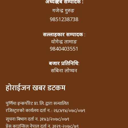
अध्यक्ष एबं सम्पादक :
गजेन्द्र गुरुङ
9851238738
सल्लाहकार सम्पादक
:
योगेन्द्र तामाङ
9840403551
बजार प्रतिनिधि
:
सबिना लोप्चन
होराईजन खबर डटकम
पुर्णिमा इन्कर्पोरेट प्रा. लि. द्वारा सन्चालित
रजिस्ट्रारको कार्यलय दर्ता न. : २६८४९४/०७८/०७९
सूचना बिभाग दर्ता न. ३१४३/२०७८/०७९
प्रेस काउन्सिल नेपाल दर्ता न. ३१२९-२०७८/७९