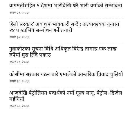
वागमतीसहित ५ प्रदेशमा भारीदेखि धेरै भारी वर्षाको सम्भावना
साउन २१, २०८३
‘हेलो सरकार’ अब थप प्रभावकारी बन्दै : अत्यावश्यक गुनासा
२४ घण्टाभित्र सम्बोधन गर्ने तयारी
साउन २०, २०८३
नुवाकोटका सूचना प्रविधि अधिकृत विरेन्द्र तामाङ एक लाख
रुपैयाँ घुस लिँदै पक्राउ
साउन १९, २०८३
कोसीमा सरकार गठन बारे एमालेको आन्तरिक विवाद चुलियो
साउन १८, २०८३
आजदेखि पेट्रोलियम पदार्थको नयाँ मूल्य लागू, पेट्रोल–डिजेल
महँगियो
साउन १८, २०८३