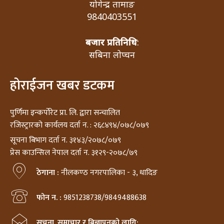
योगेन्द्र तामाङ
9840403551
बजार प्रतिनिधि
:
सबिना लोप्चन
होराईजन खबर डटकम
पुर्णिमा इन्कर्पोरेट प्रा. लि. द्वारा सन्चालित
रजिस्ट्रारको कार्यलय दर्ता न. : २६८४९४/०७८/०७९
सूचना बिभाग दर्ता न. ३१४३/२०७८/०७९
प्रेस काउन्सिल नेपाल दर्ता न. ३१२९-२०७८/७९
ठेगाना :
नीलकण्ठ नगरपालिका - ३, धादिङ
फोन न. :
9851238738/9849488638
सूचना, समाचार र बिज्ञापनको लागि: