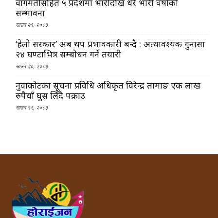
वागमतीसहित ५ प्रदेशमा भारीदेखि धेरै भारी वर्षाको
सम्भावना
साउन २१, २०८३
‘हेलो सरकार’ अब थप प्रभावकारी बन्दै : अत्यावश्यक गुनासा
२४ घण्टाभित्र सम्बोधन गर्ने तयारी
साउन २०, २०८३
नुवाकोटका सूचना प्रविधि अधिकृत विरेन्द्र तामाङ एक लाख
रुपैयाँ घुस लिँदै पक्राउ
साउन १९, २०८३