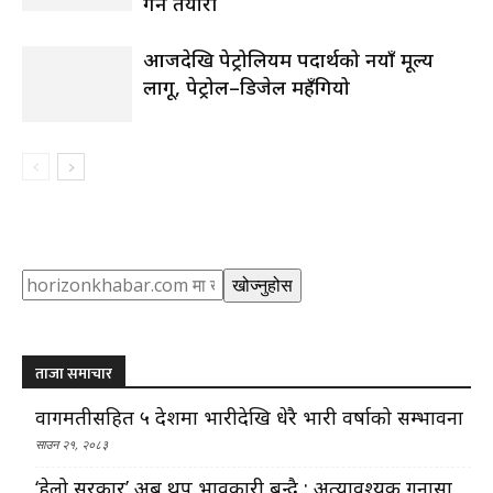
गर्ने तयारी
आजदेखि पेट्रोलियम पदार्थको नयाँ मूल्य
लागू, पेट्रोल–डिजेल महँगियो
Search
खोज्नुहोस
ताजा समाचार
वागमतीसहित ५ प्रदेशमा भारीदेखि धेरै भारी वर्षाको सम्भावना
साउन २१, २०८३
‘हेलो सरकार’ अब थप प्रभावकारी बन्दै : अत्यावश्यक गुनासा