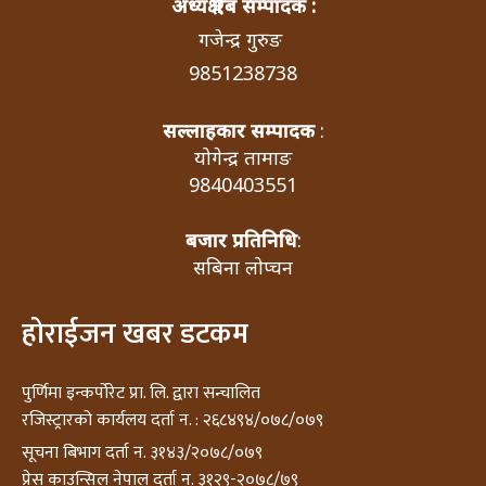
अध्यक्ष एबं सम्पादक :
गजेन्द्र गुरुङ
9851238738
सल्लाहकार सम्पादक
:
योगेन्द्र तामाङ
9840403551
बजार प्रतिनिधि
:
सबिना लोप्चन
होराईजन खबर डटकम
पुर्णिमा इन्कर्पोरेट प्रा. लि. द्वारा सन्चालित
रजिस्ट्रारको कार्यलय दर्ता न. : २६८४९४/०७८/०७९
सूचना बिभाग दर्ता न. ३१४३/२०७८/०७९
प्रेस काउन्सिल नेपाल दर्ता न. ३१२९-२०७८/७९