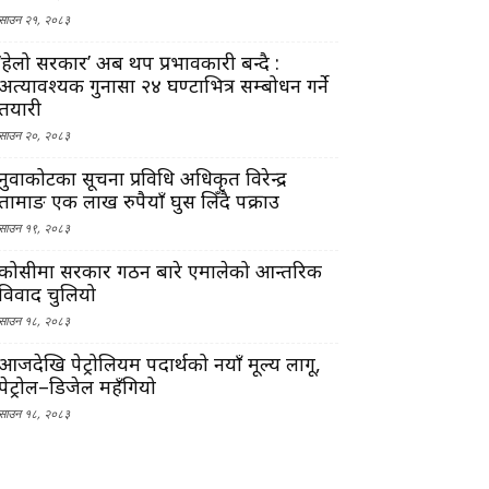
साउन २१, २०८३
‘हेलो सरकार’ अब थप प्रभावकारी बन्दै :
अत्यावश्यक गुनासा २४ घण्टाभित्र सम्बोधन गर्ने
तयारी
साउन २०, २०८३
नुवाकोटका सूचना प्रविधि अधिकृत विरेन्द्र
तामाङ एक लाख रुपैयाँ घुस लिँदै पक्राउ
साउन १९, २०८३
कोसीमा सरकार गठन बारे एमालेको आन्तरिक
विवाद चुलियो
साउन १८, २०८३
आजदेखि पेट्रोलियम पदार्थको नयाँ मूल्य लागू,
पेट्रोल–डिजेल महँगियो
साउन १८, २०८३