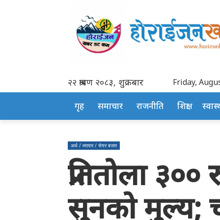
२२ श्रावण २०८३, शुक्रबार
Friday, Augus
गृह
समाचार
राजनीति
शिक्षा
स्वास्थ
अर्थ / ब्यापार / सेयर बजार
प्रतितोला ३०० र
सुनको मुल्य; च