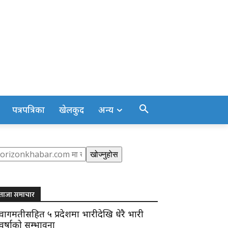
पत्रपत्रिका
खेलकुद
अन्य
earch
खोज्नुहोस
ताजा समाचार
वागमतीसहित ५ प्रदेशमा भारीदेखि धेरै भारी
वर्षाको सम्भावना