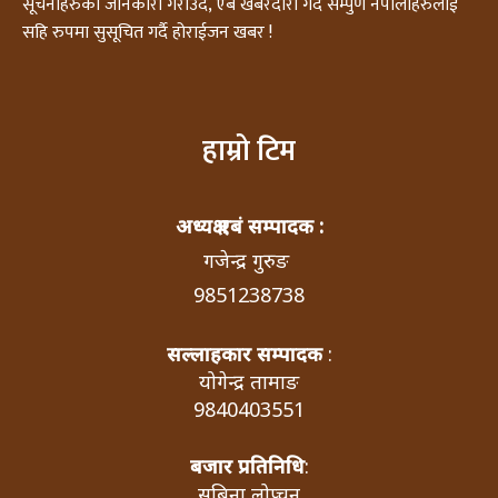
सूचनाहरुको जानकारी गराउदै, एबं खबरदारी गर्दै सम्पुर्ण नेपालीहरुलाई
सहि रुपमा सुसूचित गर्दै होराईजन खबर !
हाम्रो टिम
अध्यक्ष एबं सम्पादक :
गजेन्द्र गुरुङ
9851238738
सल्लाहकार सम्पादक
:
योगेन्द्र तामाङ
9840403551
बजार प्रतिनिधि
:
सबिना लोप्चन