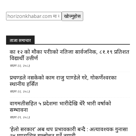
Search
खोज्नुहोस
ताजा समाचार
कक्षा १२ को मौका परीक्षाको नतिजा सार्वजनिक, ८१.१९ प्रतिशत
विद्यार्थी उत्तीर्ण
साउन २२, २०८३
प्रचण्डले नसकेको काम राजु पाण्डेले गरे, गोकर्णेश्वरका
स्थानीय हर्सित
साउन २२, २०८३
वागमतीसहित ५ प्रदेशमा भारीदेखि धेरै भारी वर्षाको
सम्भावना
साउन २१, २०८३
‘हेलो सरकार’ अब थप प्रभावकारी बन्दै : अत्यावश्यक गुनासा
२४ घण्टाभित्र सम्बोधन गर्ने तयारी