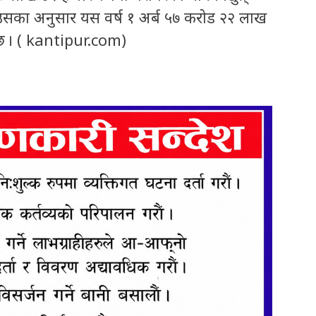
उसका अनुसार यस वर्ष १ अर्ब ५७ करोड २२ लाख
ुनेछ । ( kantipur.com)