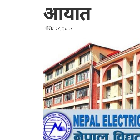
आयात
मंसिर २८, २०७८