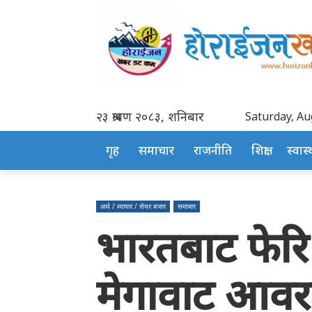
२३ श्रावण २०८३, शनिबार
Saturday, Au
गृह
समाचार
राजनीति
शिक्षा
स्वास्थ
अर्थ / ब्यापार / सेयर बजार
समाचार
भारतबाट फेरि
मेगावाट आवरसम