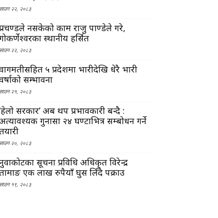
साउन २२, २०८३
प्रचण्डले नसकेको काम राजु पाण्डेले गरे,
गोकर्णेश्वरका स्थानीय हर्सित
साउन २२, २०८३
वागमतीसहित ५ प्रदेशमा भारीदेखि धेरै भारी
वर्षाको सम्भावना
साउन २१, २०८३
‘हेलो सरकार’ अब थप प्रभावकारी बन्दै :
अत्यावश्यक गुनासा २४ घण्टाभित्र सम्बोधन गर्ने
तयारी
साउन २०, २०८३
नुवाकोटका सूचना प्रविधि अधिकृत विरेन्द्र
तामाङ एक लाख रुपैयाँ घुस लिँदै पक्राउ
साउन १९, २०८३