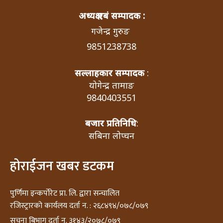
अध्यक्ष एबं सम्पादक :
गजेन्द्र गुरुङ
9851238738
सल्लाहकार सम्पादक
:
योगेन्द्र तामाङ
9840403551
बजार प्रतिनिधि
:
सबिना लोप्चन
होराईजन खबर डटकम
पुर्णिमा इन्कर्पोरेट प्रा. लि. द्वारा सन्चालित
रजिस्ट्रारको कार्यलय दर्ता न. : २६८४९४/०७८/०७९
सूचना बिभाग दर्ता न. ३१४३/२०७८/०७९