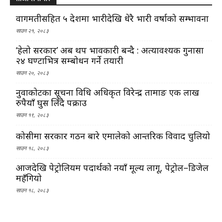
वागमतीसहित ५ प्रदेशमा भारीदेखि धेरै भारी वर्षाको सम्भावना
साउन २१, २०८३
‘हेलो सरकार’ अब थप प्रभावकारी बन्दै : अत्यावश्यक गुनासा
२४ घण्टाभित्र सम्बोधन गर्ने तयारी
साउन २०, २०८३
नुवाकोटका सूचना प्रविधि अधिकृत विरेन्द्र तामाङ एक लाख
रुपैयाँ घुस लिँदै पक्राउ
साउन १९, २०८३
कोसीमा सरकार गठन बारे एमालेको आन्तरिक विवाद चुलियो
साउन १८, २०८३
आजदेखि पेट्रोलियम पदार्थको नयाँ मूल्य लागू, पेट्रोल–डिजेल
महँगियो
साउन १८, २०८३