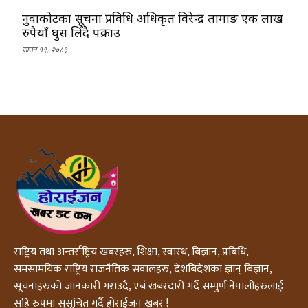
नुवाकोटका सूचना प्रविधि अधिकृत विरेन्द्र तामाङ एक लाख
रुपैयाँ घुस लिँदै पक्राउ
साउन १९, २०८३
राष्ट्रिय तथा अन्तर्राष्ट्रिय खबरहरु, शिक्षा, स्वास्थ, बिज्ञान, प्रबिधि,
समसामयिक राष्ट्रिय राजनैतिक सवालहरु, देशबिदेशका ज्ञान् बिज्ञान,
सूचनाहरुको जानकारी गराउदै, एबं खबरदारी गर्दै सम्पुर्ण नेपालीहरुलाई
सहि रुपमा सुसूचित गर्दै होराईजन खबर !