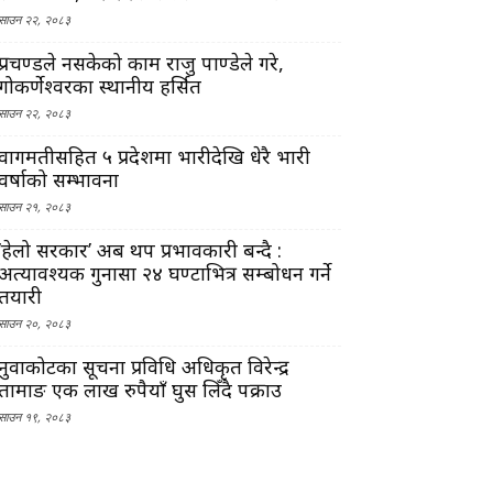
साउन २२, २०८३
प्रचण्डले नसकेको काम राजु पाण्डेले गरे,
गोकर्णेश्वरका स्थानीय हर्सित
साउन २२, २०८३
वागमतीसहित ५ प्रदेशमा भारीदेखि धेरै भारी
वर्षाको सम्भावना
साउन २१, २०८३
‘हेलो सरकार’ अब थप प्रभावकारी बन्दै :
अत्यावश्यक गुनासा २४ घण्टाभित्र सम्बोधन गर्ने
तयारी
साउन २०, २०८३
नुवाकोटका सूचना प्रविधि अधिकृत विरेन्द्र
तामाङ एक लाख रुपैयाँ घुस लिँदै पक्राउ
साउन १९, २०८३