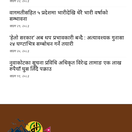
साउन २२, २०८३
वागमतीसहित ५ प्रदेशमा भारीदेखि धेरै भारी वर्षाको
सम्भावना
साउन २१, २०८३
‘हेलो सरकार’ अब थप प्रभावकारी बन्दै : अत्यावश्यक गुनासा
२४ घण्टाभित्र सम्बोधन गर्ने तयारी
साउन २०, २०८३
नुवाकोटका सूचना प्रविधि अधिकृत विरेन्द्र तामाङ एक लाख
रुपैयाँ घुस लिँदै पक्राउ
साउन १९, २०८३